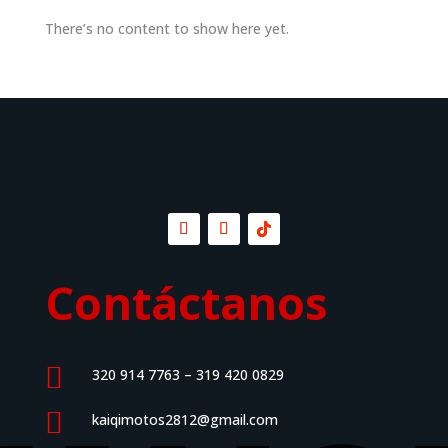
There’s no content to show here yet.
Contáctanos

320 914 7763 – 319 420 0829

kaiqimotos2812@gmail.com