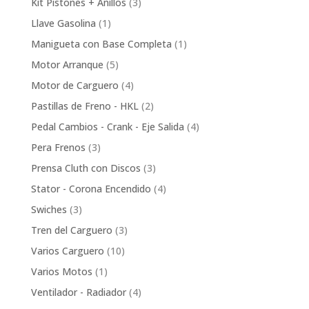
3
Kit Pistones + Anillos
3
products
1
Llave Gasolina
1
product
1
Manigueta con Base Completa
1
product
5
Motor Arranque
5
products
4
Motor de Carguero
4
products
2
Pastillas de Freno - HKL
2
products
4
Pedal Cambios - Crank - Eje Salida
4
products
3
Pera Frenos
3
products
3
Prensa Cluth con Discos
3
products
4
Stator - Corona Encendido
4
products
3
Swiches
3
products
3
Tren del Carguero
3
products
10
Varios Carguero
10
products
1
Varios Motos
1
product
4
Ventilador - Radiador
4
products