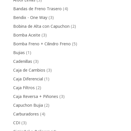
products
4
Bandas de Freno Trasero
4
products
3
Bendix - One Way
3
products
2
Bobina de Alta con Capuchon
2
products
3
Bomba Aceite
3
products
5
Bomba Freno + Cilindro Freno
5
products
1
Bujias
1
product
3
Cadenillas
3
products
3
Caja de Cambios
3
products
1
Caja Diferencial
1
product
2
Caja Filtros
2
products
3
Caja Reversa + Piñones
3
products
2
Capuchon Bujia
2
products
4
Carburadores
4
products
3
CDI
3
products