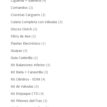
4
Cigüeñal + Balinera
4
products
2
Comandos
2
products
3
Crucetas Carguero
3
products
3
Culata Completa con Válvulas
3
products
2
Discos Clutch
2
products
3
Filtro de Aire
3
products
1
Flasher Electrónico
1
product
3
Guayas
3
products
2
Guía Cadenilla
2
products
3
Kit Balancines Inferior
3
products
3
Kit Biela + Canastilla
3
products
4
Kit Cilindros - EOM
4
products
3
Kit de Valvulas
3
products
4
Kit Empaque CTO
4
products
3
Kit Piñones del/Tras
3
products